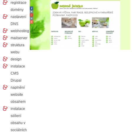
registrace
domény
nastavení
DNS
webhosting
mailserver
struktura
webu
design
instalace
CMS
Drupal
naplnění
website
obsahem
instalace
sdílení
obsahu v
sociálních