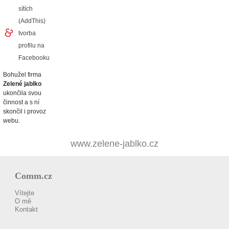
sítích
(AddThis)
tvorba
profilu na
Facebooku
Bohužel firma
Zelené jablko
ukončila svou
činnost a s ní
skončil i provoz
webu.
www.zelene-jablko.cz
Comm.cz
Vítejte
O mě
Kontakt