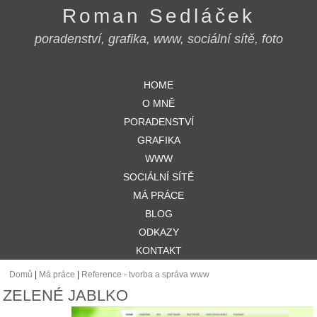
Roman Sedláček
poradenství, grafika, www, sociální sítě, foto
HOME
O MNĚ
PORADENSTVÍ
GRAFIKA
WWW
SOCIÁLNÍ SÍTĚ
MÁ PRÁCE
BLOG
ODKAZY
KONTAKT
Domů
|
Má práce
|
Reference - tvorba a správa www
JSTE ZDE
ZELENÉ JABLKO